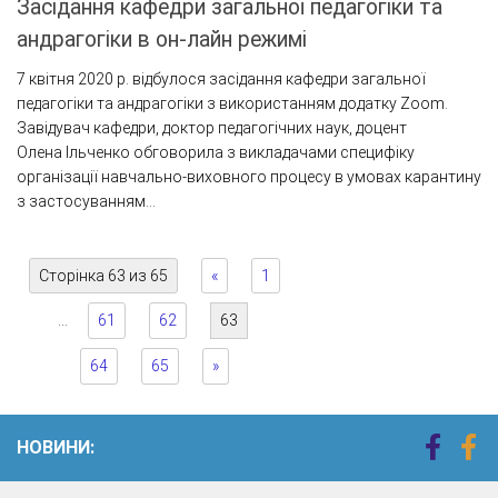
Засідання кафедри загальної педагогіки та
андрагогіки в он-лайн режимі
7 квітня 2020 р. відбулося засідання кафедри загальної
педагогіки та андрагогіки з використанням додатку Zoom.
Завідувач кафедри, доктор педагогічних наук, доцент
Олена Ільченко обговорила з викладачами специфіку
організації навчально-виховного процесу в умовах карантину
з застосуванням...
Сторінка 63 из 65
«
1
…
61
62
63
64
65
»
НОВИНИ: