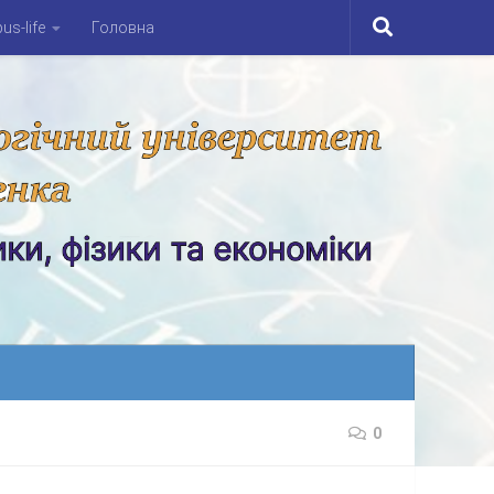
s-life
Головна
0