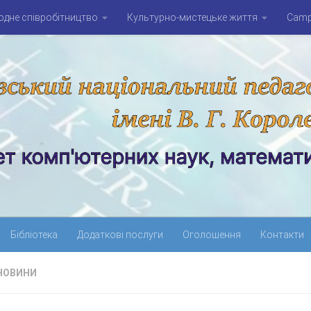
дне співробітництво
Культурно-мистецьке життя
Campu
Бібліотека
Додаткові послуги
Оголошення
Контакти
НОВИНИ