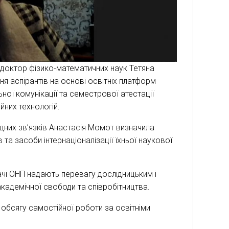
 доктор фізико-математичних наук Тетяна
ня аспірантів на основі освітніх платформ
ої комунікації та семестрової атестації
йних технологій.
одних зв’язків Анастасія Момот визначила
в та засоби інтернаціоналізації їхньої наукової
чі ОНП надають перевагу дослідницьким і
адемічної свободи та співробітництва.
 обсягу самостійної роботи за освітніми