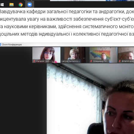
Завідувачка кафедри загальної педагогіки та андрагогіки, до
акцентувала увагу на важливості забезпечення суб’єкт-суб’є
та науковими керівниками, здійснення систематичного монітор
доцільних методів індивідуальної і колективної педагогічної вз