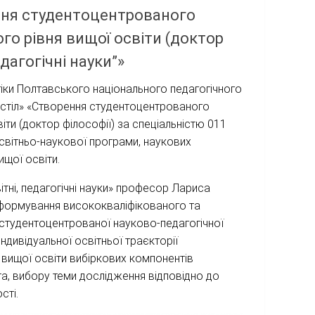
ення студентоцентрованого
го рівня вищої освіти (доктор
едагогічні науки”»
огіки Полтавського національного педагогічного
ий стіл» «Створення студентоцентрованого
іти (доктор філософії) за спеціальністю 011
 освітньо-наукової програми, наукових
ищої освіти.
тні, педагогічні науки» професор Лариса
 формування висококваліфікованого та
 студентоцентрованої науково-педагогічної
ндивідуальної освітньої траєкторії
вищої освіти вибіркових компонентів
та, вибору теми дослідження відповідно до
сті.