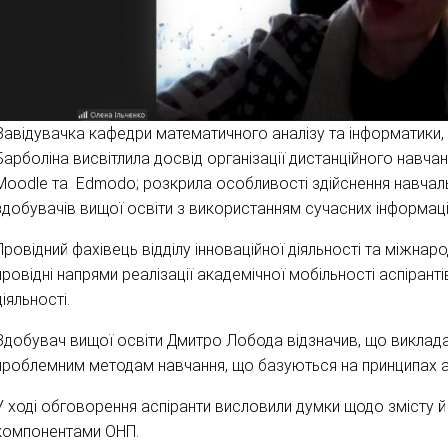
Завідувачка кафедри математичного аналізу та інформатики,
Барболіна висвітлила досвід організації дистанційного навчан
Moodle та Edmodo; розкрила особливості здійснення навчальн
здобувачів вищої освіти з використанням сучасних інформаці
Провідний фахівець відділу інноваційної діяльності та міжнар
провідні напрями реалізації академічної мобільності аспіранті
діяльності.
Здобувач вищої освіти Дмитро Лобода відзначив, що виклада
проблемним методам навчання, що базуються на принципах ак
У ході обговорення аспіранти висловили думки щодо змісту й
компонентами ОНП.