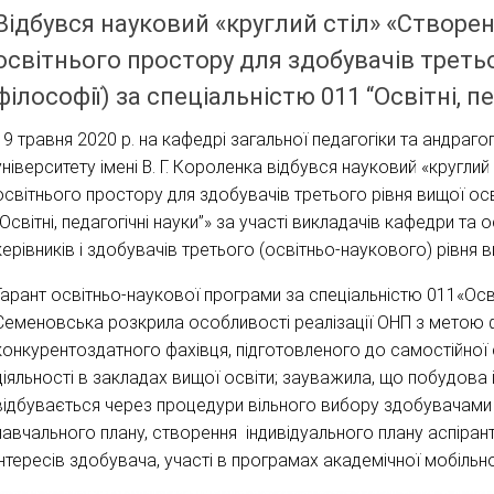
Відбувся науковий «круглий стіл» «Створ
освітнього простору для здобувачів третьо
філософії) за спеціальністю 011 “Освітні, п
19 травня 2020 р. на кафедрі загальної педагогіки та андраг
університету імені В. Г. Короленка відбувся науковий «кругл
освітнього простору для здобувачів третього рівня вищої осв
“Освітні, педагогічні науки”» за участі викладачів кафедри та
керівників і здобувачів третього (освітньо-наукового) рівня в
Гарант освітньо-наукової програми за спеціальністю 011«Осві
Семеновська розкрила особливості реалізації ОНП з метою
конкурентоздатного фахівця, підготовленого до самостійної
діяльності в закладах вищої освіти; зауважила, що побудова і
відбувається через процедури вільного вибору здобувачами 
навчального плану, створення індивідуального плану аспіран
інтересів здобувача, участі в програмах академічної мобільно