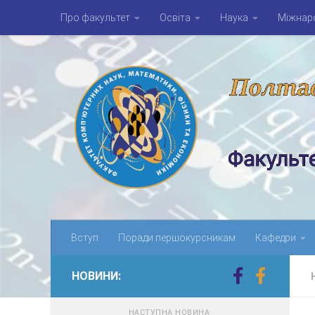
Про факультет
Освіта
Наука
Міжнаро
Skip to content
Вступ
Поради першокурсникам
Кафедри
НОВИНИ:
НАСТУПНА НОВИНА