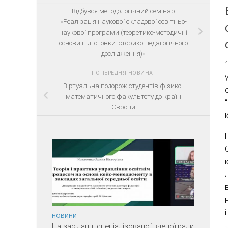
Відбувся методологічний семінар
«Реалізація наукової складової освітньо-
наукової програми (теоретико-методичні
основи підготовки історико-педагогічного
дослідження)»
ПОПЕРЕДНЯ НОВИНА
Віртуальна подорож студентів фізико-
математичного факультету до країн
Європи
НОВИНИ
На засіданні спеціалізованої вченої ради