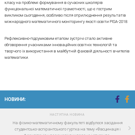
класу на проблемі формування в сучасних школярів
функціональної математичної грамотності, що є гострим
викликом сьогодення, особливо після оприлюднення результатів
міжнародного математичного моніторингу якості освіти PISA-2018.
Рефлексивно-підсумковим етапом зустрічі стало активне
обговорення учасниками інноваційних освітніх технологій та
творчого їх використання в майбутній фаховій діяльності вчителів
математики.
НОВИНИ:
НАСТУПНА НОВИНА
На фізико-математичному факультеті відбулося засідання
студентсько-аспірантського гуртка на тему «Фасцинація і