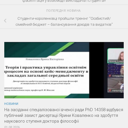
фасилітація у взаємодії викладача і студента»
ПОПЕРЕДНЯ НОВИНА
Студенти-короленківці пройшли тренінг “Особистий/
сімейний бюджет – балансування доходів та видатків”
НОВИНИ
На засіданні спеціалізованої вченої ради PhD 14358 відбувся
публічний захист дисертації Ярини Коваленко на здобуття
наукового ступеня доктора філософії
01.08.2026