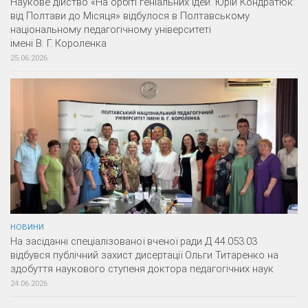
Наукове дійство «На орбіті геніальних ідей. Юрій Кондратюк:
від Полтави до Місяця» відбулося в Полтавському
національному педагогічному університеті
імені В. Г. Короленка
25.06.2026
НОВИНИ
На засіданні спеціалізованої вченої ради Д 44.053.03
відбувся публічний захист дисертації Ольги Титаренко на
здобуття наукового ступеня доктора педагогічних наук
24.06.2026