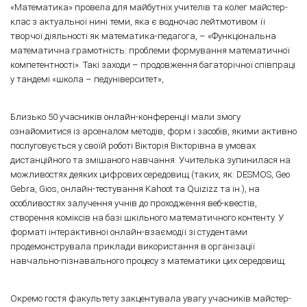
«Математика» провела для майбутніх учителів та колег майстер-
клас з актуальної нині теми, яка є водночас лейтмотивом її
творчої діяльності як математика-педагога, – «Функціональна
математична грамотність: проблеми формування математичної
компетентності». Такі заходи – продовження багаторічної співпраці
у тандемі «школа – педуніверситет»,
Близько 50 учасників онлайн-конференції мали змогу
ознайомитися із арсеналом методів, форм і засобів, якими активно
послуговується у своїй роботі Вікторія Вікторівна в умовах
дистанційного та змішаного навчання. Учителька зупинилася на
можливостях деяких цифрових середовищ (таких, як: DESMOS, Geo
Gebra, Gios, онлайн-тестування Kahoot та Quizizz та ін.), на
особливостях залучення учнів до проходження веб-квестів,
створення коміксів на базі шкільного математичного контенту. У
форматі інтерактивної онлайн-взаємодії зі студентами
продемонструвала приклади використання в організації
навчально-пізнавального процесу з математики цих середовищ.
Окремо гостя факультету закцентувала увагу учасників майстер-