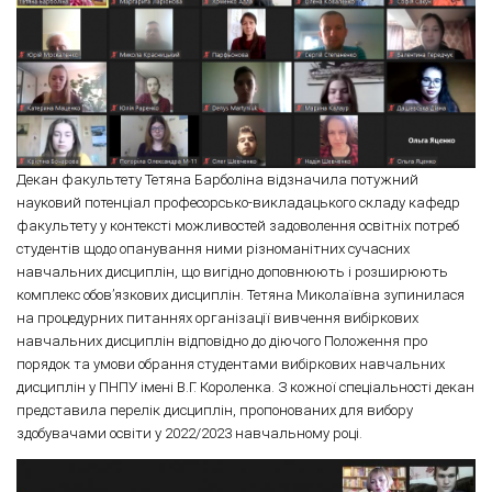
Декан факультету Тетяна Барболіна відзначила потужний
науковий потенціал професорсько-викладацького складу кафедр
факультету у контексті можливостей задоволення освітніх потреб
студентів щодо опанування ними різноманітних сучасних
навчальних дисциплін, що вигідно доповнюють і розширюють
комплекс обов’язкових дисциплін. Тетяна Миколаївна зупинилася
на процедурних питаннях організації вивчення вибіркових
навчальних дисциплін відповідно до діючого Положення про
порядок та умови обрання студентами вибіркових навчальних
дисциплін у ПНПУ імені В.Г. Короленка. З кожної спеціальності декан
представила перелік дисциплін, пропонованих для вибору
здобувачами освіти у 2022/2023 навчальному році.