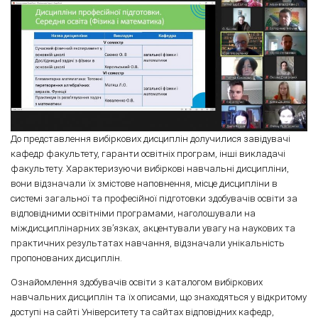
До представлення вибіркових дисциплін долучилися завідувачі
кафедр факультету, гаранти освітніх програм, інші викладачі
факультету. Характеризуючи вибіркові навчальні дисципліни,
вони відзначали їх змістове наповнення, місце дисципліни в
системі загальної та професійної підготовки здобувачів освіти за
відповідними освітніми програмами, наголошували на
міждисциплінарних зв’язках, акцентували увагу на наукових та
практичних результатах навчання, відзначали унікальність
пропонованих дисциплін.
Ознайомлення здобувачів освіти з каталогом вибіркових
навчальних дисциплін та їх описами, що знаходяться у відкритому
доступі на сайті Університету та сайтах відповідних кафедр,