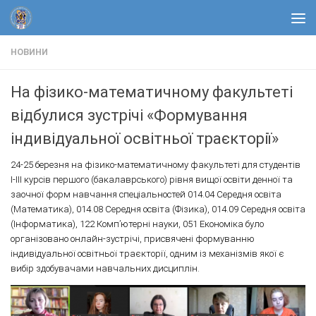
Skip to content
НОВИНИ
На фізико-математичному факультеті
відбулися зустрічі «Формування
індивідуальної освітньої траєкторії»
24-25 березня на фізико-математичному факультеті для студентів
I-III курсів першого (бакалаврського) рівня вищої освіти денної та
заочної форм навчання спеціальностей 014.04 Середня освіта
(Математика), 014.08 Середня освіта (Фізика), 014.09 Середня освіта
(Інформатика), 122 Комп’ютерні науки, 051 Економіка було
організовано онлайн-зустрічі, присвячені формуванню
індивідуальної освітньої траєкторії, одним із механізмів якої є
вибір здобувачами навчальних дисциплін.