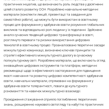
практичних ініціатив, що визначають роль людства у досягненні
цілей сталого розвитку ООН. Розроблено навчально-методичні
матеріали (конспекти лекцій, презентації та завдання для
самостійної роботи), що можуть бути використані в освітньому
процесі для формування у здобувачів освіти розуміння глобальних
викликів та відповідальної ролі людини у їх подоланні. Здійснено
аналіз сучасних тенденцій цифрової трансформації в освіті,
розглянуто переваги та ризики використання цифрових
технологій в освітньому процесі. Проаналізовано теоретичні засади
міжкультурної комунікації, визначено ключові принципи та
стратегії ефективного міжкультурного діалогу в сучасному
полікультурному світі. Розроблено матеріали, що включають огляд
інноваційних цифрових інструментів та платформ, методичні
рекомендації щодо їх ефективного застосування для підвищення
якості навчання та розвитку цифрової компетентності здобувачів
освіти; навчальні матеріали, спрямовані на формування у
здобувачів освіти толерантності, поваги до культурного
різноманіття та навичок міжкультурної взаємодії.
Проходження стажування сприяло поглибленню теоретичних
знань, розширенню наукового світогляду та набуттю практичних