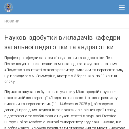
Skip to content
НОВИНИ
Наукові здобутки викладачів кафедри
загальної педагогіки та андрагогіки
Професор кафедри загальної педагогіки та андрагогіки Леся
Петренко успішно завершила міжнародне стажування на тему
«
Людство в контексті сталого розвитку: виклики та перспективи
»,
що проходило у м. Земмерінг, Австрія з 3 березня р. по 11 квітня
2025 р.
Під час стажування було взято участь у Міжнародній науково-
практичній конференції «Людство в контексті сталого розвитку:
виклики та перспективи» (11–14 березня 2025 р.), обговорено
доповіді провідних науковців та практиків з різних країн світу,
підготовлено та опубліковано наукові статті в журналі Freeside
Europe Online Academic Journal Університету Кодоланьї Яноша, що
відображають ключові результати стажування та мають наукову