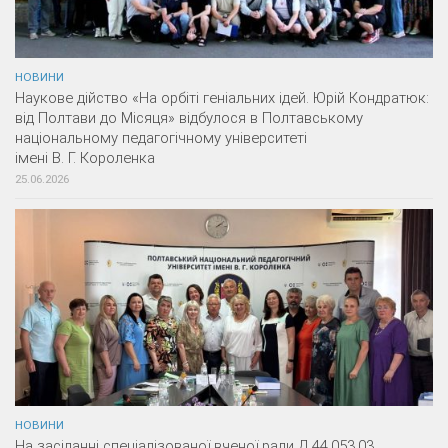
НОВИНИ
Наукове дійство «На орбіті геніальних ідей. Юрій Кондратюк:
від Полтави до Місяця» відбулося в Полтавському
національному педагогічному університеті
імені В. Г. Короленка
25.06.2026
НОВИНИ
На засіданні спеціалізованої вченої ради Д 44.053.03