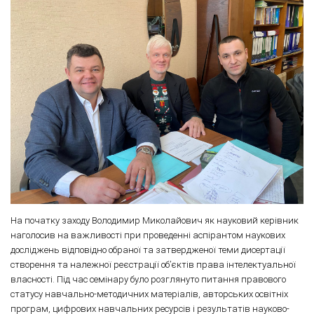
На початку заходу Володимир Миколайович як науковий керівник
наголосив на важливості при проведенні аспірантом наукових
досліджень відповідно обраної та затвердженої теми дисертації
створення та належної реєстрації об’єктів права інтелектуальної
власності. Під час семінару було розглянуто питання правового
статусу навчально-методичних матеріалів, авторських освітніх
програм, цифрових навчальних ресурсів і результатів науково-