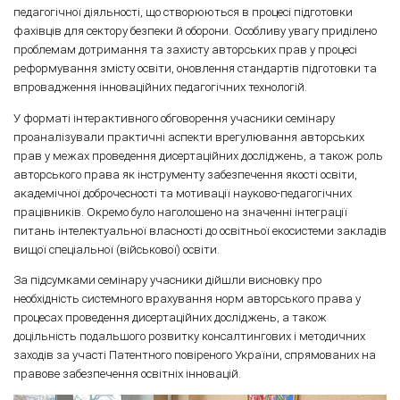
педагогічної діяльності, що створюються в процесі підготовки
фахівців для сектору безпеки й оборони. Особливу увагу приділено
проблемам дотримання та захисту авторських прав у процесі
реформування змісту освіти, оновлення стандартів підготовки та
впровадження інноваційних педагогічних технологій.
У форматі інтерактивного обговорення учасники семінару
проаналізували практичні аспекти врегулювання авторських
прав у межах проведення дисертаційних досліджень, а також роль
авторського права як інструменту забезпечення якості освіти,
академічної доброчесності та мотивації науково-педагогічних
працівників. Окремо було наголошено на значенні інтеграції
питань інтелектуальної власності до освітньої екосистеми закладів
вищої спеціальної (військової) освіти.
За підсумками семінару учасники дійшли висновку про
необхідність системного врахування норм авторського права у
процесах проведення дисертаційних досліджень, а також
доцільність подальшого розвитку консалтингових і методичних
заходів за участі Патентного повіреного України, спрямованих на
правове забезпечення освітніх інновацій.