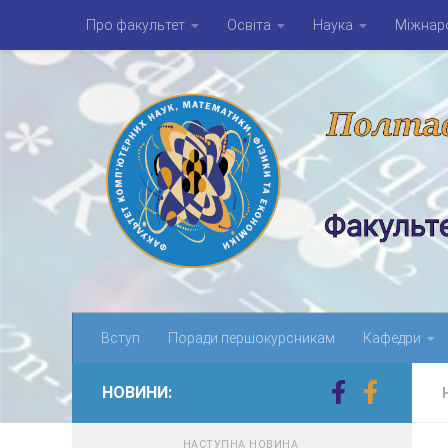
Про факультет
Освіта
Наука
Міжнаро
Skip to content
Вступ
Поради першокурсникам
Кафедри
НОВИНИ:
НАСТУПНА НОВИНА