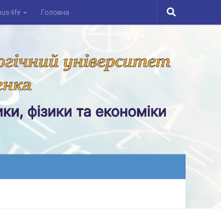
s-life
Головна