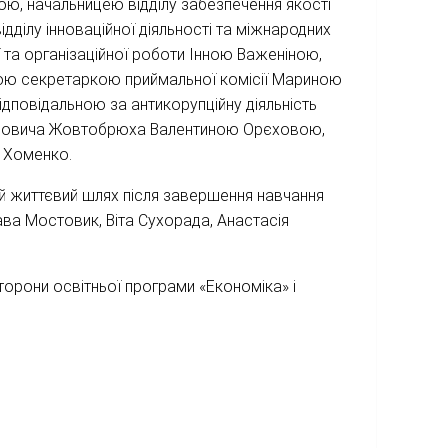
ю, начальницею відділу забезпечення якості
дділу інноваційної діяльності та міжнародних
 та організаційної роботи Інною Важеніною,
ю секретаркою приймальної комісії Мариною
дповідальною за антикорупційну діяльність
рійовича Жовтобрюха Валентиною Орєховою,
 Хоменко.
вій життєвий шлях після завершення навчання
ва Мостовик, Віта Сухорада, Анастасія
сторони освітньої програми «Економіка» і