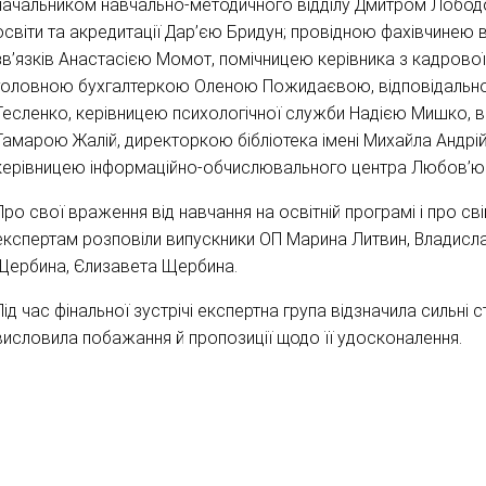
начальником навчально-методичного відділу Дмитром Лободо
освіти та акредитації Дар’єю Бридун; провідною фахівчинею ві
зв’язків Анастасією Момот, помічницею керівника з кадрової
головною бухгалтеркою Оленою Пожидаєвою, відповідально
Тесленко, керівницею психологічної служби Надією Мишко, ві
Тамарою Жалій, директоркою бібліотека імені Михайла Анд
керівницею інформаційно-обчислювального центра Любов’ю
Про свої враження від навчання на освітній програмі і про с
експертам розповіли випускники ОП Марина Литвин, Владисла
Щербина, Єлизавета Щербина.
Під час фінальної зустрічі експертна група відзначила сильні 
висловила побажання й пропозиції щодо її удосконалення.