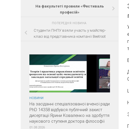
На факультеті провели «Фестиваль
професій»
ПОПЕРЕДНЯ НОВИНА
Студенти ПНПУ взяли участь у майстер-
класі від представника компанії Beetroot
НОВИНИ
На засіданні спеціалізованої вченої ради
PhD 14358 відбувся публічний захист
дисертації Ярини Коваленко на здобуття
наукового ступеня доктора філософії
01.08.2026