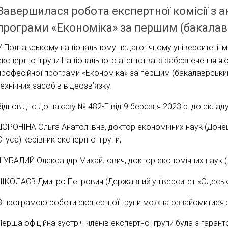
Завершилася робота експертної комісії з а
програми «Економіка» за першим (бакалав
У Полтавському національному педагогічному університеті ім
експертної групи Національного агентства із забезпечення яко
професійної програми «Економіка» за першим (бакалаврським
технічних засобів відеозв’язку.
Відповідно до наказу № 482-Е від 9 березня 2023 р. до складу
ДОРОНІНА Ольга Анатоліївна, доктор економічних наук (Донец
Стуса) керівник експертної групи;
ШУБАЛИЙ Олександр Михайлович, доктор економічних наук (Лу
НІКОЛАЄВ Дмитро Петрович (Державний університет «Одеська 
З програмою роботи експертної групи можна ознайомитися
Перша офіційна зустріч членів експертної групи була з гара