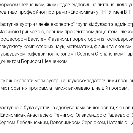
Борисом Шевченком, який надав відповіді на питання щодо у
освітньо-професійної програми «Економіка» у ПНПУ імені В. Г.
Наступна зустріч членів експертної групи відбулася з адмін
Мариною Гриньовою, першим проректором доцентом Олексіє
професором Василем Фазаном, проректором із господарськ
факультету комп’ютерних наук, математики, фізики та екон
завідувачем кафедри політекономії Сергієм Степаненком, га
доцентом Борисом Шевченком.
Також експерти мали зустріч з науково-педагогічними праців
зміст освітніх програм, а також викладають на цій програмі.
Наступною була зустріч із здобувачами вищої освіти, які н
«Економіка»: Анастасією Ремигою, Олександрою Гадаєвою, 
Сергієм Лебединським, Володимиром Сердюком, Наталією Циб