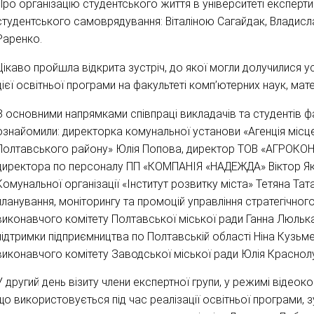
Про організацію студентського життя в університеті експерти 
студентського самоврядування: Віталіною Сагайдак, Влади
Раренко.
Цікаво пройшла відкрита зустріч, до якої могли долучилися усі
цієї освітньої програми на факультеті комп’ютерних наук, мате
З основними напрямками співпраці викладачів та студентів ф
ознайомили: директорка комунальної установи «Агенція місц
Полтавського району» Юлія Попова, директор ТОВ «АГРОКОН 
директора по персоналу ПП «КОМПАНІЯ «НАДЕЖДА» Віктор Яко
Комунальної організації «Інститут розвитку міста» Тетяна Тата
планування, моніторингу та промоцій управління стратегічног
виконавчого комітету Полтавської міської ради Ганна Люльк
підтримки підприємництва по Полтавській області Ніна Кузьмен
виконавчого комітету Заводської міської ради Юлія Краснол
У другий день візиту члени експертної групи, у режимі відеоко
що використовується під час реалізації освітньої програми, 