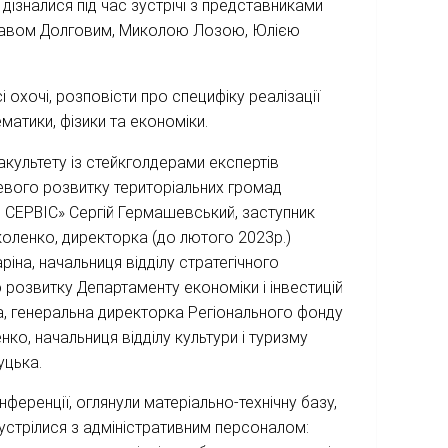
дізналися під час зустрічі з представниками
славом Долговим, Миколою Лозою, Юлією
 охочі, розповісти про специфіку реалізації
матики, фізики та економіки.
акультету із стейкголдерами експертів
евого розвитку територіальних громад
СЕРВІС» Сергій Гермашевський, заступник
ленко, директорка (до лютого 2023р.)
ріна, начальниця відділу стратегічного
о розвитку Департаменту економіки і інвестицій
а, генеральна директорка Регіонального фонду
ко, начальниця відділу культури і туризму
уцька.
нференції, оглянули матеріально-технічну базу,
зустрілися з адміністративним персоналом: