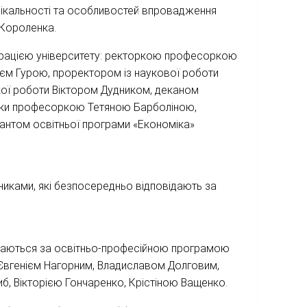
нікальності та особливостей впровадження
 Короленка.
істрацією університету: ректоркою професоркою
м Гурою, проректором із наукової роботи
ої роботи Віктором Дудником, деканом
оміки професоркою Тетяною Барболіною,
рантом освітньої програми «Економіка»
никами, які безпосередньо відповідають за
авчаються за освітньо-професійною програмою
Євгенієм Нагорним, Владиславом Долговим,
, Вікторією Гончаренко, Крістіною Ващенко.