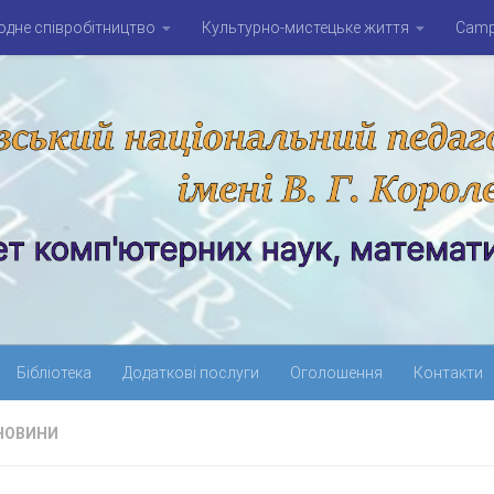
дне співробітництво
Культурно-мистецьке життя
Campu
Бібліотека
Додаткові послуги
Оголошення
Контакти
НОВИНИ