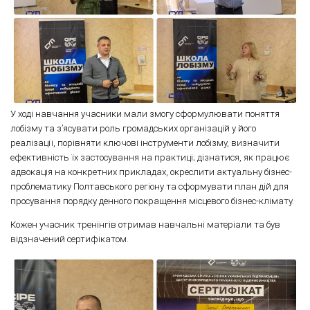
У ході навчання учасники мали змогу сформулювати поняття
лобізму та з’ясувати роль громадських організацій у його
реалізації, порівняти ключові інструменти лобізму, визначити
ефективність їх застосування на практиці; дізнатися, як працює
адвокація на конкретних прикладах, окреслити актуальну бізнес-
проблематику Полтавського регіону та сформувати план дій для
просування порядку денного покращення місцевого бізнес-клімату.
Кожен учасник тренінгів отримав навчальні матеріали та був
відзначений сертифікатом.