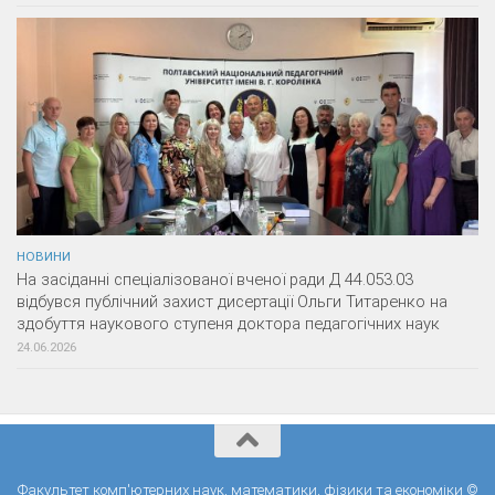
НОВИНИ
На засіданні спеціалізованої вченої ради Д 44.053.03
відбувся публічний захист дисертації Ольги Титаренко на
здобуття наукового ступеня доктора педагогічних наук
24.06.2026
Факультет комп'ютерних наук, математики, фізики та економіки ©