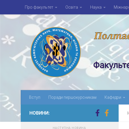
Про факультет
Освіта
Наука
Міжнаро
Skip to content
Вступ
Поради першокурсникам
Кафедри
НОВИНИ:
НАСТУПНА НОВИНА