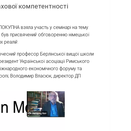
ахової компетентності
ПОКУПНА взяла участь у семінарі на тему
що був присвячений обговоренню німецької
х реалій.
, почесний професор Берлінської вищої школи
президент Української асоціації Римського
 міжнародного економічного форуму та
вропі; Володимир Власюк, директор ДП