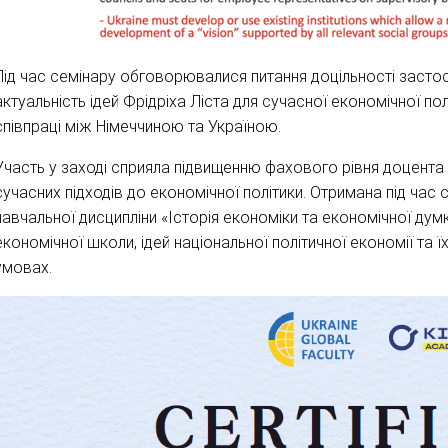
Під час семінару обговорювалися питання доцільності застосу
актуальність ідей Фрідріха Ліста для сучасної економічної п
співпраці між Німеччиною та Україною.
Участь у заході сприяла підвищенню фахового рівня доцент
сучасних підходів до економічної політики. Отримана під час
навчальної дисципліни «Історія економіки та економічної дум
економічної школи, ідей національної політичної економії та 
умовах.