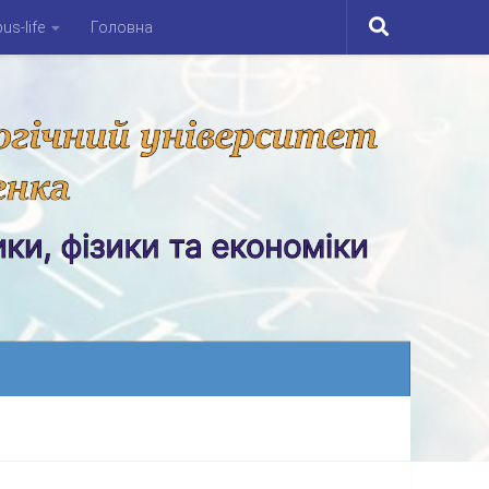
s-life
Головна