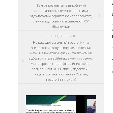
Захист результатів виробничої
аналітично-економічної практики
здобувачами першого (бакалаврського)
рівня вищої освіти спеціальності 051
«Економіка»
ПОПЕРЕДНЯ НОВИНА
На кафедрі загальної педагогіки та
андрагогіки факультету комп’ютерних
наук, математики, фізики та економіки
відбулися атестаційні екзамени та захист
магістерських кваліфікаційних робіт зі
спеціальності 011 Освітні, педагогічні
науки (освітня програма «Освітні,
педагогічні науки»)