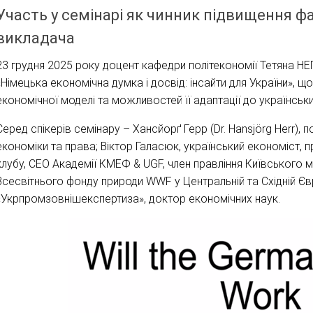
Участь у семінарі як чинник підвищення ф
викладача
23 грудня 2025 року доцент кафедри політекономії Тетяна НЕ
«Німецька економічна думка і досвід: інсайти для України», 
економічної моделі та можливостей її адаптації до українськи
Серед спікерів семінару – Хансйорґ Герр (Dr. Hansjörg Herr)
економіки та права; Віктор Галасюк, український економіст, 
клубу, CEO Академії КМЕФ & UGF, член правління Київського
Всесвітнього фонду природи WWF у Центральній та Східній Є
«Укрпромзовнішекспертиза», доктор економічних наук.