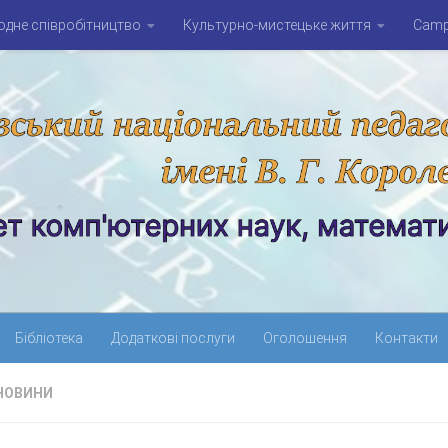
дне співробітництво
Культурно-мистецьке життя
Campu
Бібліотека
Додаткові послуги
Оголошення
Контакти
НОВИНИ