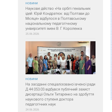
НОВИНИ
Наукове дійство «На орбіті геніальних
ідей. Юрій Кондратюк: від Полтави до
Місяця» відбулося в Полтавському
національному педагогічному
університеті імені В. Г. Короленка
25.06.2026
НОВИНИ
На засіданні спеціалізованої вченої ради
Д 44.053.03 відбувся публічний захист
дисертації Ольги Титаренко на здобуття
наукового ступеня доктора
педагогічних наук
24.06.2026