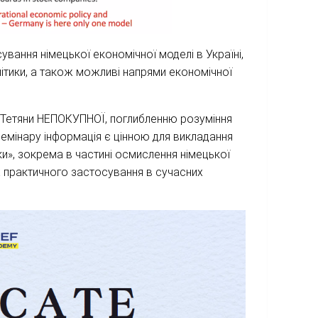
вання німецької економічної моделі в Україні,
олітики, а також можливі напрями економічної
а Тетяни НЕПОКУПНОЇ, поглибленню розуміння
 семінару інформація є цінною для викладання
ки», зокрема в частині осмислення німецької
їх практичного застосування в сучасних